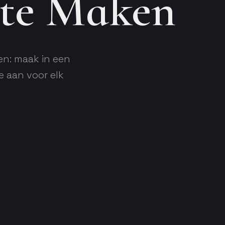
rte Maken
en: maak in een
e aan voor elk