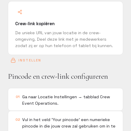
Crew-link kopiëren
De unieke URL van jouw locatie in de crew-
PERSOONLIJK
omgeving. Deel deze link met je medewerkers
Vraag een
zodat zij er op hun telefoon of tablet bij kunnen.
persoonlijke training
aan
INSTELLEN
Laat een Constell-specialist
Pincode en crew-link configureren
jouw team begeleiden op
maat van jullie werking.
Ga naar Locatie Instellingen → tabblad Crew
01
Event Operations.
Vul in het veld 'Your pincode' een numerieke
02
pincode in die jouw crew zal gebruiken om in te
ZELFSTANDIG