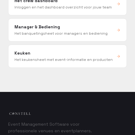
Het crew dashboard
Inloggen en het dashboard overzicht voor jouw team
Manager & Bediening
Het banquetingsheet voor managers en bediening
Keuken
Het keukensheet met event-informatie en producten
Event Management Software voor
professionele venues en eventplanners.