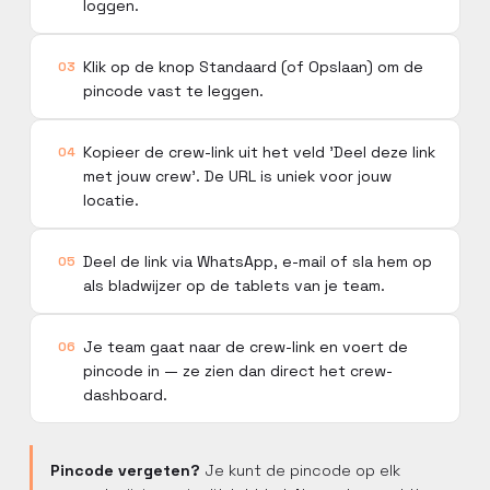
loggen.
Online basistraining
Doorloop stap voor stap de
Klik op de knop Standaard (of Opslaan) om de
03
basisfuncties van Constell
pincode vast te leggen.
EMS via onze interactieve
online training.
Kopieer de crew-link uit het veld 'Deel deze link
04
met jouw crew'. De URL is uniek voor jouw
locatie.
Deel de link via WhatsApp, e-mail of sla hem op
05
als bladwijzer op de tablets van je team.
Je team gaat naar de crew-link en voert de
06
pincode in — ze zien dan direct het crew-
dashboard.
Pincode vergeten?
Je kunt de pincode op elk