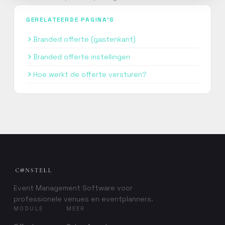
GERELATEERDE PAGINA'S
Branded offerte (gastenkant)
Branded offerte instellingen
Hoe werkt de offerte versturen?
Event Management Software voor
professionele venues en eventplanners.
MODULE
MEER