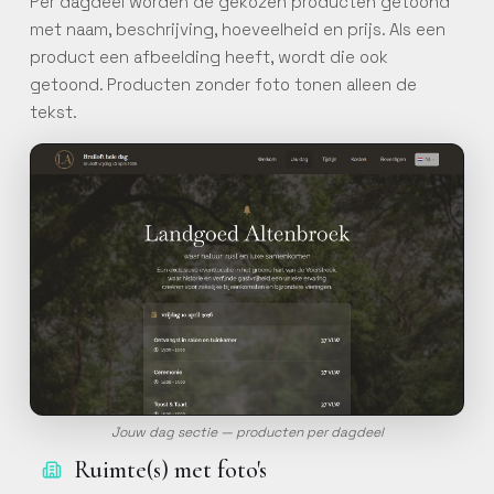
Per dagdeel worden de gekozen producten getoond
Online basistraining
met naam, beschrijving, hoeveelheid en prijs. Als een
product een afbeelding heeft, wordt die ook
Doorloop stap voor stap de
basisfuncties van Constell
getoond. Producten zonder foto tonen alleen de
EMS via onze interactieve
tekst.
online training.
Jouw dag sectie — producten per dagdeel
Ruimte(s) met foto's