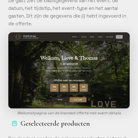
De gast ziet de basisgegevens van het event: de
datum, het tijdstip, het event-type en het aantal
gasten. Dit zijn de gegevens die jij hebt ingevoerd in
de offerte.
PERSOONLIJK
Vraag een
persoonlijke training
aan
Laat een Constell-specialist
jouw team begeleiden op
maat van jullie werking.
Welkomstpagina van de branded offerte met event details
Geselecteerde producten
ZELFSTANDIG