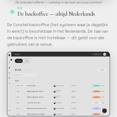
De branded offerte — volledig in de taal van jouw content
Online basistraining
03
De backoffice — altijd Nederlands
Doorloop stap voor stap de
basisfuncties van Constell
EMS via onze interactieve
De Constell backoffice (het systeem waar je dagelijks
online training.
in werkt) is beschikbaar in het Nederlands. De taal van
de backoffice is niet instelbaar — dit geldt voor alle
gebruikers van je venue.