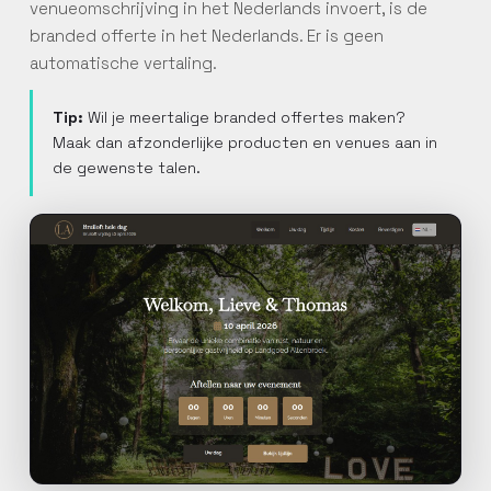
venueomschrijving in het Nederlands invoert, is de
branded offerte in het Nederlands. Er is geen
automatische vertaling.
Tip:
Wil je meertalige branded offertes maken?
PERSOONLIJK
Maak dan afzonderlijke producten en venues aan in
Vraag een
de gewenste talen.
persoonlijke training
aan
Laat een Constell-specialist
jouw team begeleiden op
maat van jullie werking.
ZELFSTANDIG