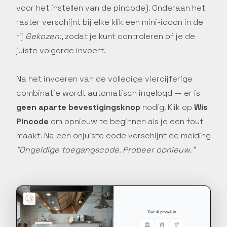
voor het instellen van de pincode). Onderaan het
Online basistraining
raster verschijnt bij elke klik een mini-icoon in de
Doorloop stap voor stap de
rij
Gekozen:
, zodat je kunt controleren of je de
basisfuncties van Constell
EMS via onze interactieve
juiste volgorde invoert.
online training.
Na het invoeren van de volledige viercijferige
combinatie wordt automatisch ingelogd — er is
geen aparte bevestigingsknop
nodig. Klik op
Wis
Pincode
om opnieuw te beginnen als je een fout
maakt. Na een onjuiste code verschijnt de melding
"Ongeldige toegangscode. Probeer opnieuw."