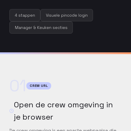
4 stappen
Visuele pincode login
Manager & Keuken secties
01
CREW URL
Open de crew omgeving in
je browser
De crew omgeving is een aparte webpagina die