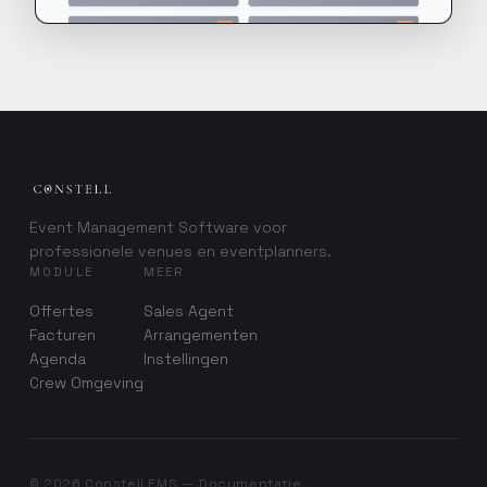
Event Management Software voor
professionele venues en eventplanners.
MODULE
MEER
Offertes
Sales Agent
Facturen
Arrangementen
Agenda
Instellingen
Crew Omgeving
©
2026
Constell EMS — Documentatie