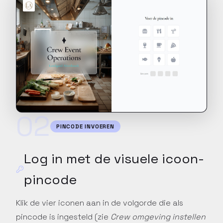
PERSOONLIJK
Vraag een
persoonlijke training
aan
02
Laat een Constell-specialist
PINCODE INVOEREN
jouw team begeleiden op
maat van jullie werking.
Log in met de visuele icoon-
pincode
Klik de vier iconen aan in de volgorde die als
pincode is ingesteld (zie
Crew omgeving instellen
ZELFSTANDIG