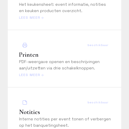
Online basistraining
Het keukensheet: event informatie, notities
en keuken producten overzicht.
Doorloop stap voor stap de
LEES MEER
basisfuncties van Constell
EMS via onze interactieve
online training.
beschikbaar
Printen
PDF-weergave openen en beschrijvingen
aan/uitzetten via drie schakelknoppen.
LEES MEER
beschikbaar
Notities
Interne notities per event tonen of verbergen
op het banquetingsheet.