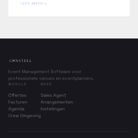
LEES MEER
Event Management Software voor
professionele venues en eventplanners.
MODULE
MEER
Offertes
Sales Agent
Facturen
Arrangementen
Agenda
Instellingen
Crew Omgeving