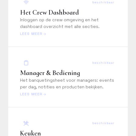
beschikbaar
Het Crew Dashboard
Inloggen op de crew omgeving en het
dashboard overzicht met alle secties.
LEES MEER
PERSOONLIJK
Vraag een
persoonlijke training
aan
beschikbaar
Manager & Bediening
Laat een Constell-specialist
jouw team begeleiden op
Het banquetingsheet voor managers: events
maat van jullie werking.
per dag, notities en producten bekijken.
LEES MEER
beschikbaar
Keuken
ZELFSTANDIG