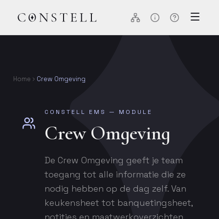
Home
Crew Omgeving
CONSTELL EMS — MODULE
Crew Omgeving
De Crew Omgeving geeft je team
toegang tot alle informatie die ze
nodig hebben op de dag zelf. Van
keukensheet tot banquetingsheet,
notities en maatwerkoverzichten.