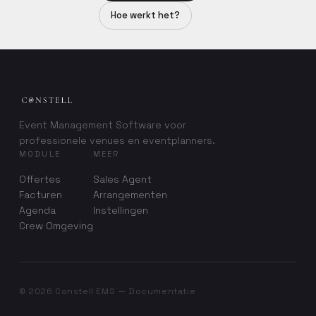
Hoe werkt het?
Event Management Software voor
professionele venues en eventplanners.
MODULE
MEER
Offertes
Sales Agent
Facturen
Arrangementen
Agenda
Instellingen
Crew Omgeving
©
2026
Constell EMS — Documentatie