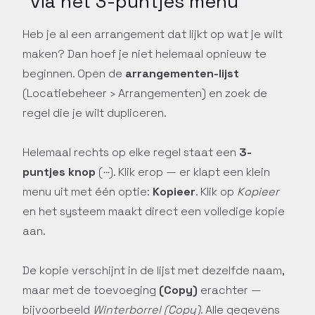
via het 3-puntjes menu
Heb je al een arrangement dat lijkt op wat je wilt
maken? Dan hoef je niet helemaal opnieuw te
beginnen. Open de
arrangementen-lijst
(Locatiebeheer › Arrangementen) en zoek de
regel die je wilt dupliceren.
Helemaal rechts op elke regel staat een
3-
puntjes knop
(
···
). Klik erop — er klapt een klein
menu uit met één optie:
Kopieer
. Klik op
Kopieer
en het systeem maakt direct een volledige kopie
aan.
De kopie verschijnt in de lijst met dezelfde naam,
maar met de toevoeging
(Copy)
erachter —
bijvoorbeeld
Winterborrel (Copy)
. Alle gegevens