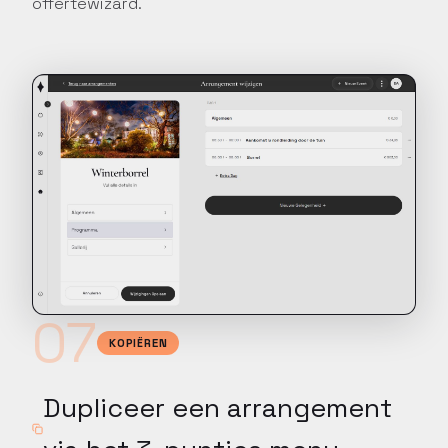
offertewizard.
07
KOPIËREN
Dupliceer een arrangement