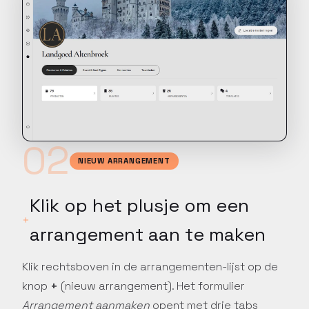
PERSOONLIJK
Vraag een
persoonlijke training
aan
02
NIEUW ARRANGEMENT
Laat een Constell-specialist
jouw team begeleiden op
maat van jullie werking.
Klik op het plusje om een
arrangement aan te maken
Klik rechtsboven in de arrangementen-lijst op de
knop
+
(nieuw arrangement). Het formulier
ZELFSTANDIG
Arrangement aanmaken
opent met drie tabs