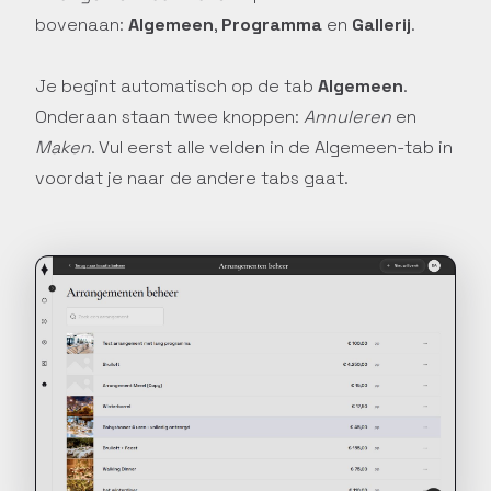
Online basistraining
bovenaan:
Algemeen
,
Programma
en
Gallerij
.
Doorloop stap voor stap de
basisfuncties van Constell
Je begint automatisch op de tab
Algemeen
.
EMS via onze interactieve
Onderaan staan twee knoppen:
Annuleren
en
online training.
Maken
. Vul eerst alle velden in de Algemeen-tab in
voordat je naar de andere tabs gaat.