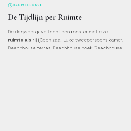
DAGWEERGAVE
De Tijdlijn per Ruimte
De dagweergave toont een rooster met elke
ruimte als rij
(Geen zaal, Luxe tweepersoons kamer,
Beachhouse terras, Beachhouse hoek, Beachhouse,
De Graszolder, Restaurant) en de
uren als
kolommen
(06:00 tot 23:00). Events verschijnen als
gekleurde balken op exact de tijd waarop ze
plaatsvinden — een blokje van 15:00 tot 20:00
staat precies over die uren heen. De datum
bovenaan (bijvoorbeeld
Vrijdag 8 Mei, 2026
) toont
welke dag je bekijkt; met de pijltjes blader je naar
de vorige of volgende dag.