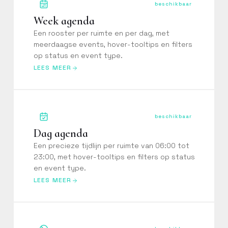
beschikbaar
Week agenda
Een rooster per ruimte en per dag, met
meerdaagse events, hover-tooltips en filters
op status en event type.
PERSOONLIJK
LEES MEER
Vraag een
persoonlijke training
aan
beschikbaar
Laat een Constell-specialist
Dag agenda
jouw team begeleiden op
maat van jullie werking.
Een precieze tijdlijn per ruimte van 06:00 tot
23:00, met hover-tooltips en filters op status
en event type.
LEES MEER
ZELFSTANDIG