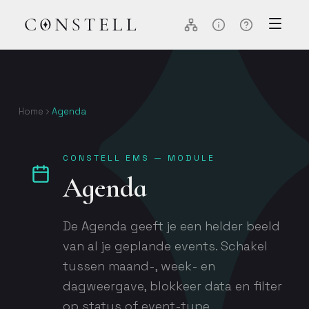
Home
Agenda
CONSTELL EMS — MODULE
Agenda
De Agenda geeft je een helder beeld
van al je geplande events. Schakel
tussen maand-, week- en
dagweergave, blokkeer data en filter
op status of event-type.